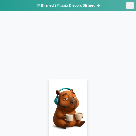
💬 Bli med i Flippio Discord
Bli med →