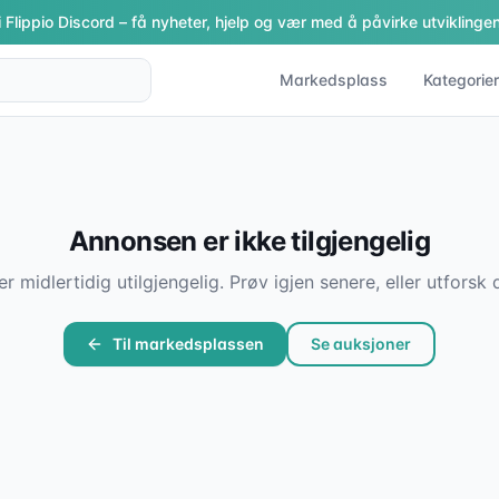
i Flippio Discord – få nyheter, hjelp og vær med å påvirke utviklingen
Markedsplass
Kategorier
Annonsen er ikke tilgjengelig
er midlertidig utilgjengelig. Prøv igjen senere, eller utfor
Til markedsplassen
Se auksjoner