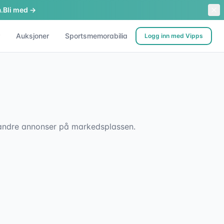
.
Bli med →
Auksjoner
Sportsmemorabilia
Logg inn med Vipps
sk andre annonser på markedsplassen.