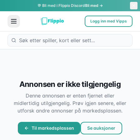
💬 Bli med i Flippio Discord
Bli med →
Logg inn med Vipps
Annonsen er ikke tilgjengelig
Denne annonsen er enten fjernet eller
midlertidig utilgjengelig. Prøv igjen senere, eller
utforsk andre annonser på markedsplassen.
Til markedsplassen
Se auksjoner