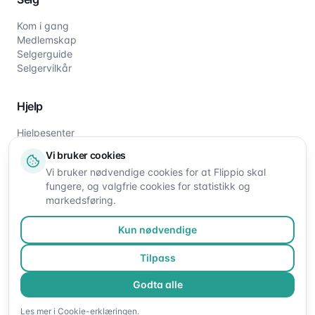
Kom i gang
Medlemskap
Selgerguide
Selgervilkår
Hjelp
Hjelpesenter
Slik fungerer det
Vi bruker cookies
Om oss
Vi bruker nødvendige cookies for at Flippio skal
Kontakt oss
fungere, og valgfrie cookies for statistikk og
markedsføring.
Kun nødvendige
Tilpass
Godta alle
©
2026
Flippio. Alle rettigheter reservert.
Les mer i
Cookie-erklæringen
.