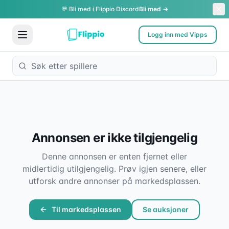
💬 Bli med i Flippio Discord
Bli med →
Logg inn med Vipps
Annonsen er ikke tilgjengelig
Denne annonsen er enten fjernet eller
midlertidig utilgjengelig. Prøv igjen senere, eller
utforsk andre annonser på markedsplassen.
Til markedsplassen
Se auksjoner