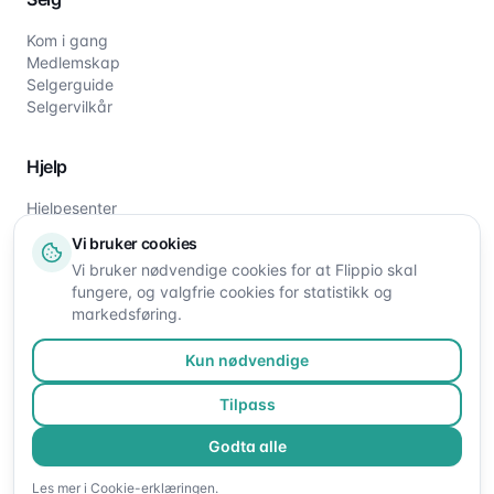
Kom i gang
Medlemskap
Selgerguide
Selgervilkår
Hjelp
Hjelpesenter
Slik fungerer det
Vi bruker cookies
Om oss
Vi bruker nødvendige cookies for at Flippio skal
Kontakt oss
fungere, og valgfrie cookies for statistikk og
markedsføring.
Kun nødvendige
Tilpass
Godta alle
©
2026
Flippio. Alle rettigheter reservert.
Les mer i
Cookie-erklæringen
.