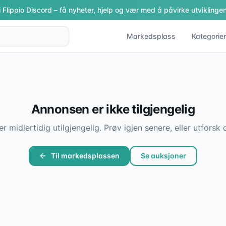
i Flippio Discord – få nyheter, hjelp og vær med å påvirke utviklingen
Markedsplass
Kategorier
Annonsen er ikke tilgjengelig
er midlertidig utilgjengelig. Prøv igjen senere, eller utfor
Til markedsplassen
Se auksjoner