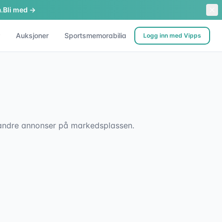
.
Bli med →
Auksjoner
Sportsmemorabilia
Logg inn med Vipps
sk andre annonser på markedsplassen.