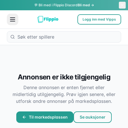
💬 Bli med i Flippio Discord
Bli med →
Logg inn med Vipps
Annonsen er ikke tilgjengelig
Denne annonsen er enten fjernet eller
midlertidig utilgjengelig. Prøv igjen senere, eller
utforsk andre annonser på markedsplassen.
Til markedsplassen
Se auksjoner