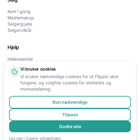
Kom i gang
Medlemskap
Selgerguide
Selgervilkår
Hjelp
Hjelpesenter
Slik fungerer det
Vi bruker cookies
Om oss
Vi bruker nødvendige cookies for at Flippio skal
Kontakt oss
fungere, og valgfrie cookies for statistikk og
markedsføring.
Kun nødvendige
Tilpass
Godta alle
©
2026
Flippio. Alle rettigheter reservert.
Les mer i
Cookie-erklæringen
.