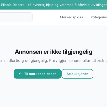
i Flippio Discord – få nyheter, hjelp og vær med å påvirke utviklingen
Markedsplass
Kategorier
Annonsen er ikke tilgjengelig
er midlertidig utilgjengelig. Prøv igjen senere, eller utfor
Til markedsplassen
Se auksjoner