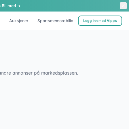
.
Bli med →
Auksjoner
Sportsmemorabilia
Logg inn med Vipps
sk andre annonser på markedsplassen.