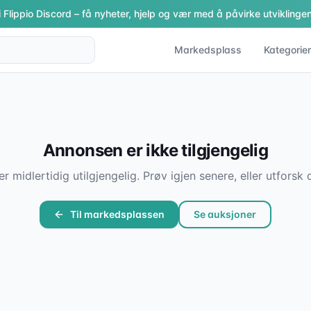
i Flippio Discord – få nyheter, hjelp og vær med å påvirke utviklingen
Markedsplass
Kategorier
Annonsen er ikke tilgjengelig
er midlertidig utilgjengelig. Prøv igjen senere, eller utfor
Til markedsplassen
Se auksjoner