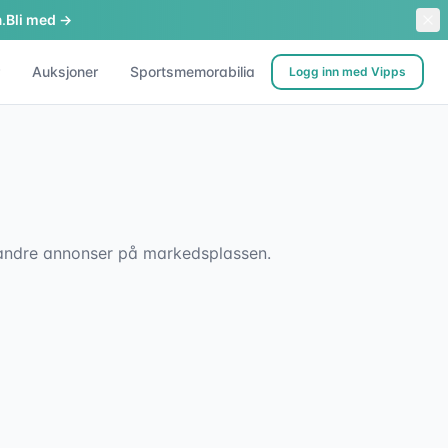
.
Bli med →
Auksjoner
Sportsmemorabilia
Logg inn med Vipps
sk andre annonser på markedsplassen.