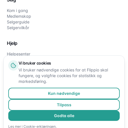
Kom i gang
Medlemskap
Selgerguide
Selgervilkår
Hjelp
Hjelpesenter
Slik fungerer det
Vi bruker cookies
Om oss
Vi bruker nødvendige cookies for at Flippio skal
Kontakt oss
fungere, og valgfrie cookies for statistikk og
markedsføring.
Kun nødvendige
Tilpass
Godta alle
©
2026
Flippio. Alle rettigheter reservert.
Les mer i
Cookie-erklæringen
.