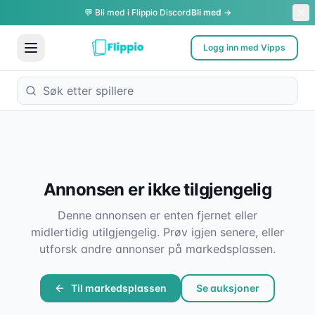
💬 Bli med i Flippio Discord
Bli med →
Logg inn med Vipps
Annonsen er ikke tilgjengelig
Denne annonsen er enten fjernet eller
midlertidig utilgjengelig. Prøv igjen senere, eller
utforsk andre annonser på markedsplassen.
Til markedsplassen
Se auksjoner