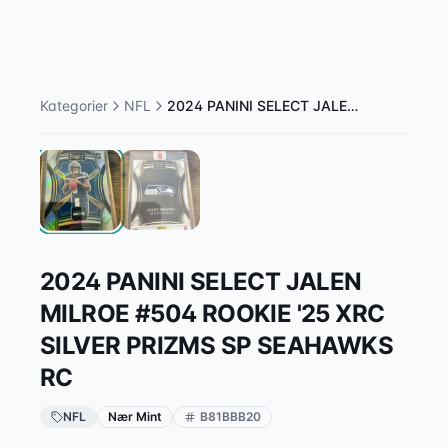
1
/
2
Kategorier
NFL
2024 PANINI SELECT JALEN MILROE #504 ROOKIE '25 XRC SILVER PRIZMS SP SEAHAWKS RC
2024 PANINI SELECT JALEN
MILROE #504 ROOKIE '25 XRC
SILVER PRIZMS SP SEAHAWKS
RC
NFL
Nær Mint
B81BBB20