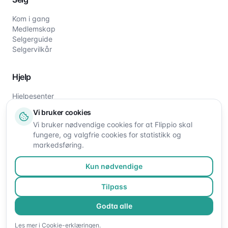
Kom i gang
Medlemskap
Selgerguide
Selgervilkår
Hjelp
Hjelpesenter
Slik fungerer det
Vi bruker cookies
Om oss
Vi bruker nødvendige cookies for at Flippio skal
Kontakt oss
fungere, og valgfrie cookies for statistikk og
markedsføring.
Kun nødvendige
Tilpass
Godta alle
©
2026
Flippio. Alle rettigheter reservert.
Les mer i
Cookie-erklæringen
.