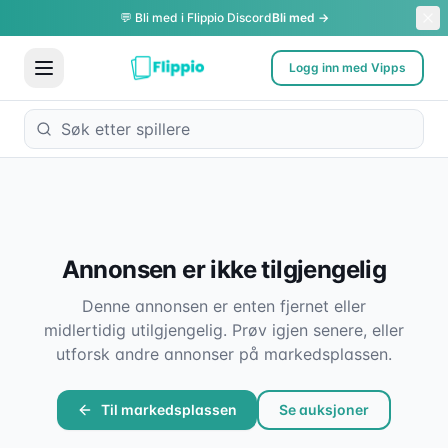
💬 Bli med i Flippio Discord
Bli med →
Logg inn med Vipps
Annonsen er ikke tilgjengelig
Denne annonsen er enten fjernet eller
midlertidig utilgjengelig. Prøv igjen senere, eller
utforsk andre annonser på markedsplassen.
Til markedsplassen
Se auksjoner