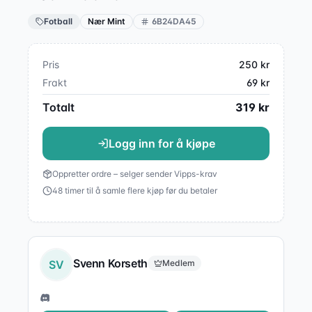
Fotball
Nær Mint
6B24DA45
Pris
250
kr
Frakt
69
kr
Totalt
319
kr
Logg inn for å kjøpe
Oppretter ordre – selger sender Vipps-krav
48 timer til å samle flere kjøp før du betaler
Svenn Korseth
SV
Medlem