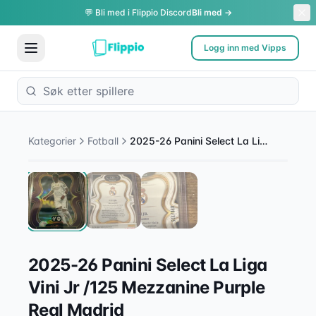
💬 Bli med i Flippio Discord
Bli med →
Logg inn med Vipps
1
/
3
Kategorier
Fotball
2025-26 Panini Select La Liga Vini Jr /125 Mezzanine Purple Real Madrid
2025-26 Panini Select La Liga
Vini Jr /125 Mezzanine Purple
Real Madrid