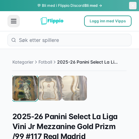
💬 Bli med i Flippio Discord
Bli med →
Logg inn med Vipps
1
/
3
Kategorier
Fotball
2025-26 Panini Select La Liga Vini Jr Mezzanine Gold Prizm /99 #117 Real Madrid
2025-26 Panini Select La Liga
Vini Jr Mezzanine Gold Prizm
/99 #117 Real Madrid