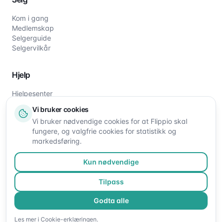
Kom i gang
Medlemskap
Selgerguide
Selgervilkår
Hjelp
Hjelpesenter
Slik fungerer det
Vi bruker cookies
Om oss
Vi bruker nødvendige cookies for at Flippio skal
Kontakt oss
fungere, og valgfrie cookies for statistikk og
markedsføring.
Kun nødvendige
Tilpass
Godta alle
©
2026
Flippio. Alle rettigheter reservert.
Les mer i
Cookie-erklæringen
.