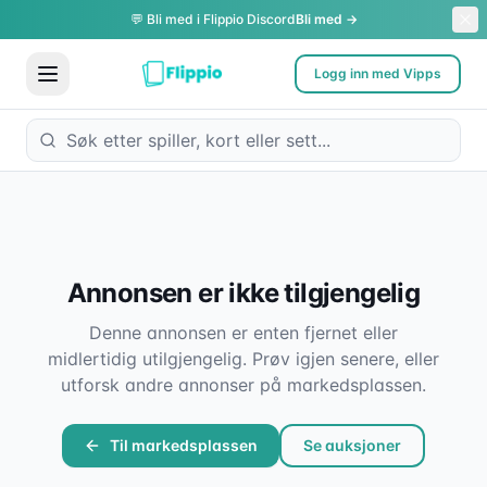
💬 Bli med i Flippio Discord
Bli med →
Logg inn med Vipps
Annonsen er ikke tilgjengelig
Denne annonsen er enten fjernet eller
midlertidig utilgjengelig. Prøv igjen senere, eller
utforsk andre annonser på markedsplassen.
Til markedsplassen
Se auksjoner