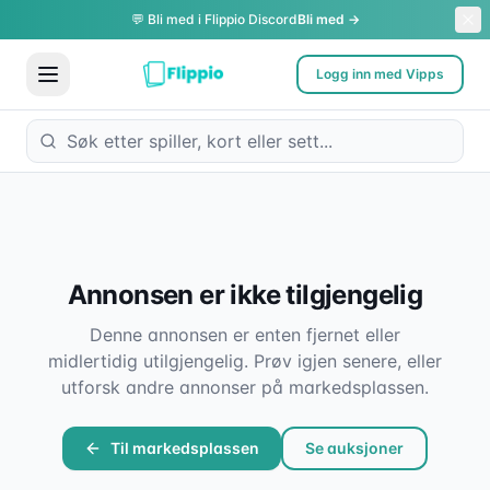
💬 Bli med i Flippio Discord
Bli med →
Logg inn med Vipps
Annonsen er ikke tilgjengelig
Denne annonsen er enten fjernet eller
midlertidig utilgjengelig. Prøv igjen senere, eller
utforsk andre annonser på markedsplassen.
Til markedsplassen
Se auksjoner