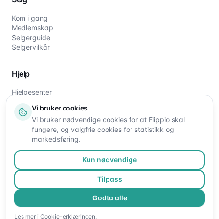
Kom i gang
Medlemskap
Selgerguide
Selgervilkår
Hjelp
Hjelpesenter
Slik fungerer det
Vi bruker cookies
Om oss
Vi bruker nødvendige cookies for at Flippio skal
Kontakt oss
fungere, og valgfrie cookies for statistikk og
markedsføring.
Kun nødvendige
Tilpass
Godta alle
©
2026
Flippio. Alle rettigheter reservert.
Les mer i
Cookie-erklæringen
.