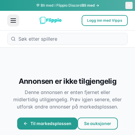
💬 Bli med i Flippio Discord
Bli med →
Logg inn med Vipps
Annonsen er ikke tilgjengelig
Denne annonsen er enten fjernet eller
midlertidig utilgjengelig. Prøv igjen senere, eller
utforsk andre annonser på markedsplassen.
Til markedsplassen
Se auksjoner