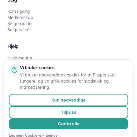
Kom i gang
Medlemskap
Selgerguide
Selgervilkår
Hjelp
Hjelpesenter
Slik fungerer det
Vi bruker cookies
Om oss
Vi bruker nødvendige cookies for at Flippio skal
Kontakt oss
fungere, og valgfrie cookies for statistikk og
markedsføring.
Kun nødvendige
Tilpass
Godta alle
©
2026
Flippio. Alle rettigheter reservert.
Les mer i
Cookie-erklæringen
.