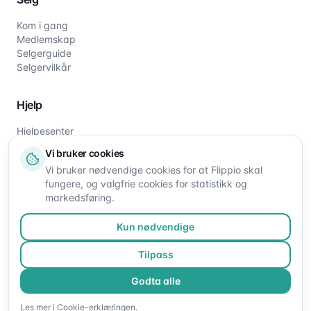
Kom i gang
Medlemskap
Selgerguide
Selgervilkår
Hjelp
Hjelpesenter
Slik fungerer det
Vi bruker cookies
Om oss
Vi bruker nødvendige cookies for at Flippio skal
Kontakt oss
fungere, og valgfrie cookies for statistikk og
markedsføring.
Kun nødvendige
Tilpass
Godta alle
©
2026
Flippio. Alle rettigheter reservert.
Les mer i
Cookie-erklæringen
.