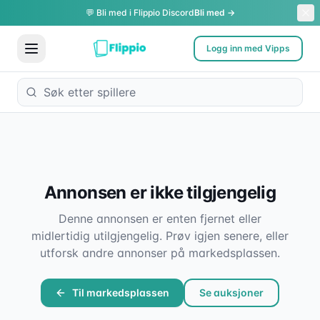
💬 Bli med i Flippio Discord
Bli med →
Logg inn med Vipps
Annonsen er ikke tilgjengelig
Denne annonsen er enten fjernet eller
midlertidig utilgjengelig. Prøv igjen senere, eller
utforsk andre annonser på markedsplassen.
Til markedsplassen
Se auksjoner