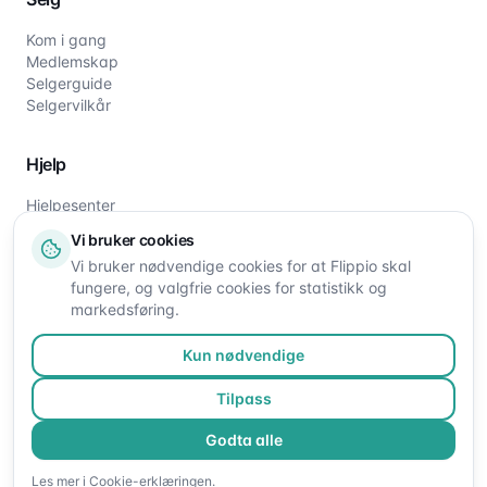
Kom i gang
Medlemskap
Selgerguide
Selgervilkår
Hjelp
Hjelpesenter
Slik fungerer det
Vi bruker cookies
Om oss
Vi bruker nødvendige cookies for at Flippio skal
Kontakt oss
fungere, og valgfrie cookies for statistikk og
markedsføring.
Kun nødvendige
Tilpass
Godta alle
©
2026
Flippio. Alle rettigheter reservert.
Les mer i
Cookie-erklæringen
.