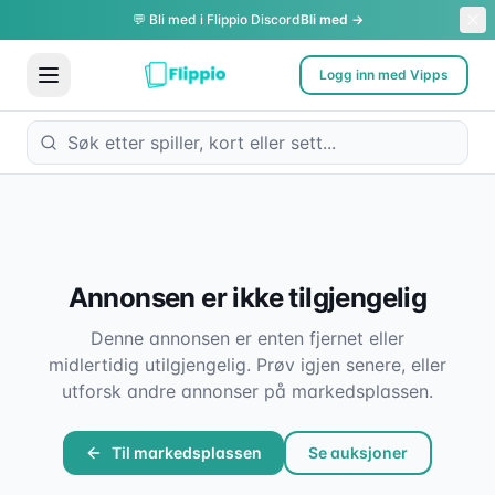
💬 Bli med i Flippio Discord
Bli med →
Logg inn med Vipps
Annonsen er ikke tilgjengelig
Denne annonsen er enten fjernet eller
midlertidig utilgjengelig. Prøv igjen senere, eller
utforsk andre annonser på markedsplassen.
Til markedsplassen
Se auksjoner