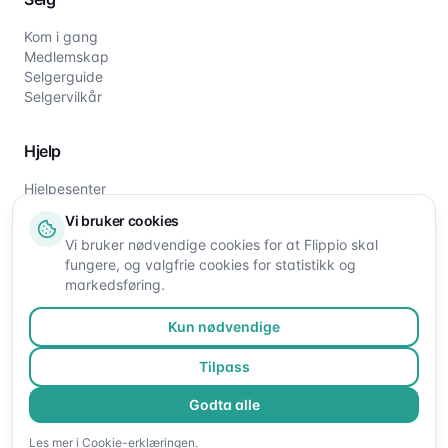
Kom i gang
Medlemskap
Selgerguide
Selgervilkår
Hjelp
Hjelpesenter
Slik fungerer det
Vi bruker cookies
Om oss
Vi bruker nødvendige cookies for at Flippio skal
Kontakt oss
fungere, og valgfrie cookies for statistikk og
markedsføring.
Kun nødvendige
Tilpass
Godta alle
©
2026
Flippio. Alle rettigheter reservert.
Les mer i
Cookie-erklæringen
.