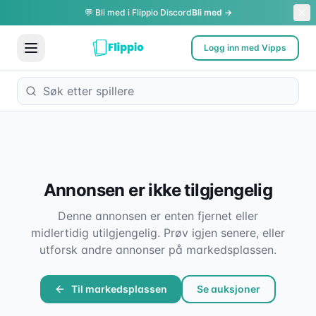
💬 Bli med i Flippio Discord
Bli med →
Logg inn med Vipps
Annonsen er ikke tilgjengelig
Denne annonsen er enten fjernet eller
midlertidig utilgjengelig. Prøv igjen senere, eller
utforsk andre annonser på markedsplassen.
Til markedsplassen
Se auksjoner