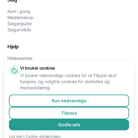
Kom i gang
Medlemskap
Selgerguide
Selgervilkår
Hjelp
Hjelpesenter
Slik fungerer det
Vi bruker cookies
Om oss
Vi bruker nødvendige cookies for at Flippio skal
Kontakt oss
fungere, og valgfrie cookies for statistikk og
markedsføring.
Kun nødvendige
Tilpass
Godta alle
©
2026
Flippio. Alle rettigheter reservert.
Les mer i
Cookie-erklæringen
.