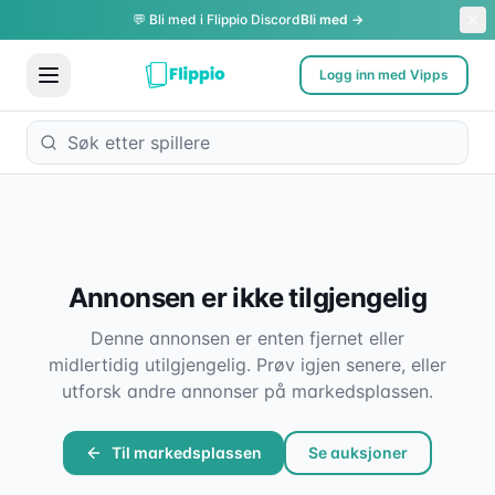
💬 Bli med i Flippio Discord
Bli med →
Logg inn med Vipps
Annonsen er ikke tilgjengelig
Denne annonsen er enten fjernet eller
midlertidig utilgjengelig. Prøv igjen senere, eller
utforsk andre annonser på markedsplassen.
Til markedsplassen
Se auksjoner