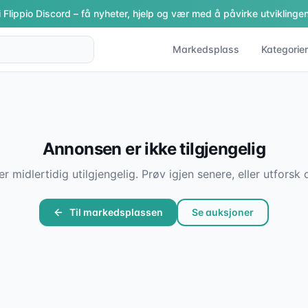
i Flippio Discord – få nyheter, hjelp og vær med å påvirke utviklingen
Markedsplass
Kategorier
Annonsen er ikke tilgjengelig
er midlertidig utilgjengelig. Prøv igjen senere, eller utfor
Til markedsplassen
Se auksjoner