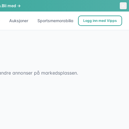
.
Bli med →
Auksjoner
Sportsmemorabilia
Logg inn med Vipps
sk andre annonser på markedsplassen.