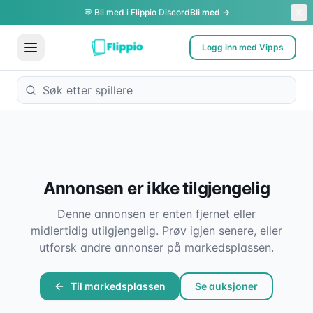
💬 Bli med i Flippio Discord
Bli med →
Logg inn med Vipps
Annonsen er ikke tilgjengelig
Denne annonsen er enten fjernet eller
midlertidig utilgjengelig. Prøv igjen senere, eller
utforsk andre annonser på markedsplassen.
Til markedsplassen
Se auksjoner