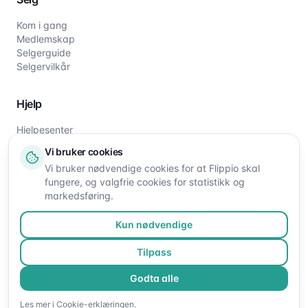
Kom i gang
Medlemskap
Selgerguide
Selgervilkår
Hjelp
Hjelpesenter
Slik fungerer det
Vi bruker cookies
Om oss
Vi bruker nødvendige cookies for at Flippio skal
Kontakt oss
fungere, og valgfrie cookies for statistikk og
markedsføring.
Kun nødvendige
Tilpass
Godta alle
©
2026
Flippio. Alle rettigheter reservert.
Les mer i
Cookie-erklæringen
.