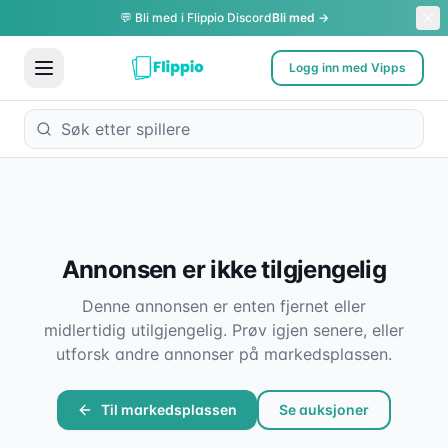
💬 Bli med i Flippio Discord
Bli med →
Logg inn med Vipps
Annonsen er ikke tilgjengelig
Denne annonsen er enten fjernet eller
midlertidig utilgjengelig. Prøv igjen senere, eller
utforsk andre annonser på markedsplassen.
Til markedsplassen
Se auksjoner