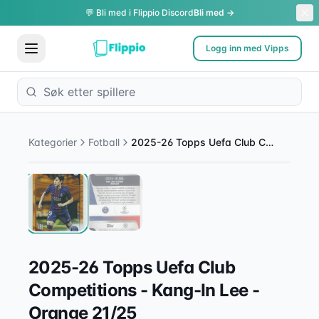
💬 Bli med i Flippio Discord
Bli med →
Logg inn med Vipps
1
/
2
Kategorier
Fotball
2025-26 Topps Uefa Club Competitions - Kang-In Lee - Orange 21/25
2025-26 Topps Uefa Club
Competitions - Kang-In Lee -
Orange 21/25