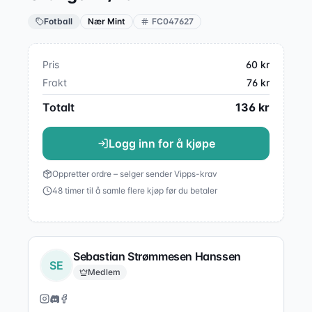
Fotball
Nær Mint
FC047627
Pris
60
kr
Frakt
76
kr
Totalt
136
kr
Logg inn for å kjøpe
Oppretter ordre – selger sender Vipps-krav
48 timer til å samle flere kjøp før du betaler
Sebastian Strømmesen Hanssen
SE
Medlem