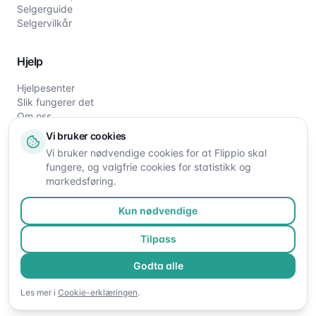
Selgerguide
Selgervilkår
Hjelp
Hjelpesenter
Slik fungerer det
Om oss
Kontakt oss
Vi bruker cookies
Vi bruker nødvendige cookies for at Flippio skal
fungere, og valgfrie cookies for statistikk og
markedsføring.
Kun nødvendige
Tilpass
©
2026
Flippio. Alle rettigheter reservert.
Godta alle
Personvern
Vilkår
Cookies
Endre cookie-valg
Les mer i
Cookie-erklæringen
.