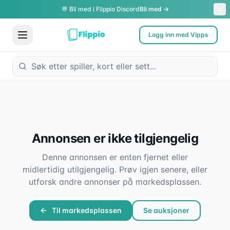
💬 Bli med i Flippio Discord
Bli med →
Logg inn med Vipps
Annonsen er ikke tilgjengelig
Denne annonsen er enten fjernet eller
midlertidig utilgjengelig. Prøv igjen senere, eller
utforsk andre annonser på markedsplassen.
Til markedsplassen
Se auksjoner