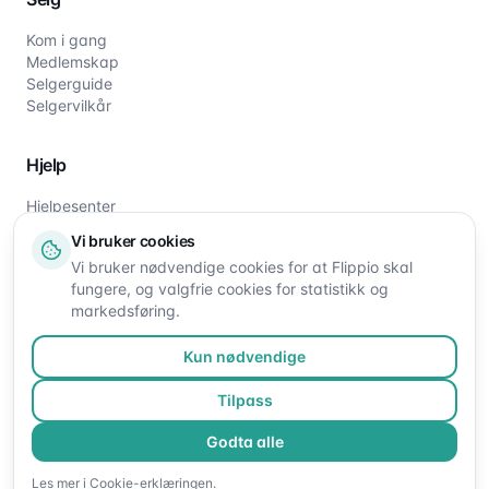
Kom i gang
Medlemskap
Selgerguide
Selgervilkår
Hjelp
Hjelpesenter
Slik fungerer det
Vi bruker cookies
Om oss
Vi bruker nødvendige cookies for at Flippio skal
Kontakt oss
fungere, og valgfrie cookies for statistikk og
markedsføring.
Kun nødvendige
Tilpass
Godta alle
©
2026
Flippio. Alle rettigheter reservert.
Les mer i
Cookie-erklæringen
.