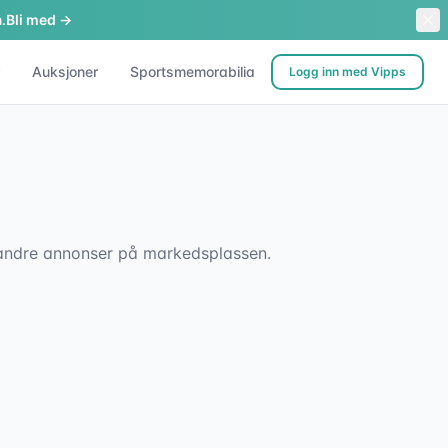
.
Bli med →
Auksjoner
Sportsmemorabilia
Logg inn med Vipps
sk andre annonser på markedsplassen.