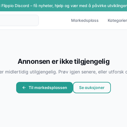
i Flippio Discord – få nyheter, hjelp og vær med å påvirke utviklingen
Markedsplass
Kategorier
Annonsen er ikke tilgjengelig
er midlertidig utilgjengelig. Prøv igjen senere, eller utfor
Til markedsplassen
Se auksjoner