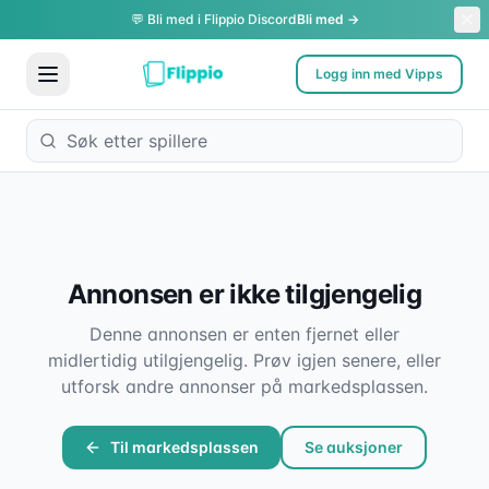
💬 Bli med i Flippio Discord
Bli med →
Logg inn med Vipps
Annonsen er ikke tilgjengelig
Denne annonsen er enten fjernet eller
midlertidig utilgjengelig. Prøv igjen senere, eller
utforsk andre annonser på markedsplassen.
Til markedsplassen
Se auksjoner