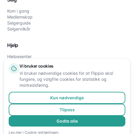
Kom i gang
Medlemskap
Selgerguide
Selgervilkår
Hjelp
Hjelpesenter
Slik fungerer det
Vi bruker cookies
Om oss
Vi bruker nødvendige cookies for at Flippio skal
Kontakt oss
fungere, og valgfrie cookies for statistikk og
markedsføring.
Kun nødvendige
Tilpass
Godta alle
©
2026
Flippio. Alle rettigheter reservert.
Les mer i
Cookie-erklæringen
.