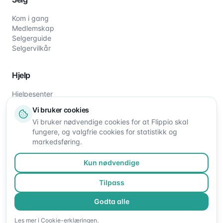
Kom i gang
Medlemskap
Selgerguide
Selgervilkår
Hjelp
Hjelpesenter
Slik fungerer det
Vi bruker cookies
Om oss
Vi bruker nødvendige cookies for at Flippio skal
Kontakt oss
fungere, og valgfrie cookies for statistikk og
markedsføring.
Kun nødvendige
Tilpass
Godta alle
©
2026
Flippio. Alle rettigheter reservert.
Les mer i
Cookie-erklæringen
.