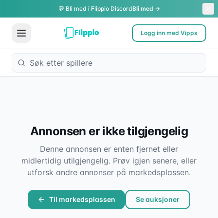
💬 Bli med i Flippio Discord
Bli med →
Logg inn med Vipps
Annonsen er ikke tilgjengelig
Denne annonsen er enten fjernet eller
midlertidig utilgjengelig. Prøv igjen senere, eller
utforsk andre annonser på markedsplassen.
Til markedsplassen
Se auksjoner