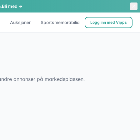
.
Bli med →
Auksjoner
Sportsmemorabilia
Logg inn med Vipps
sk andre annonser på markedsplassen.