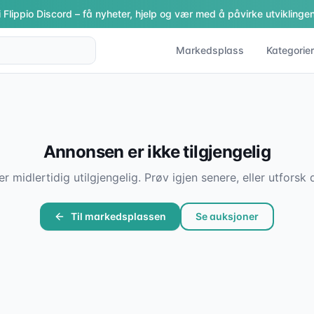
i Flippio Discord – få nyheter, hjelp og vær med å påvirke utviklingen
Markedsplass
Kategorier
Annonsen er ikke tilgjengelig
er midlertidig utilgjengelig. Prøv igjen senere, eller utfor
Til markedsplassen
Se auksjoner