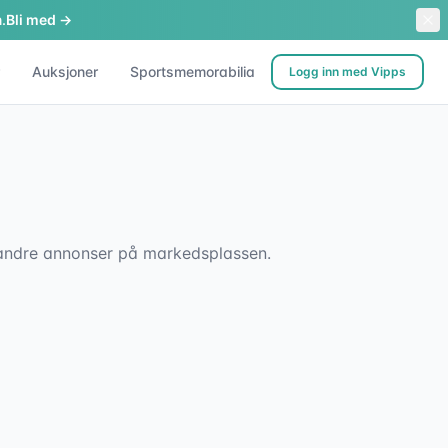
.
Bli med →
Auksjoner
Sportsmemorabilia
Logg inn med Vipps
sk andre annonser på markedsplassen.