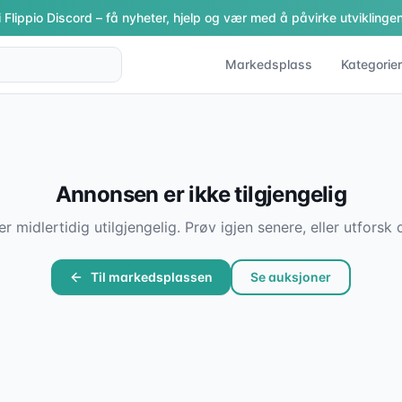
i Flippio Discord – få nyheter, hjelp og vær med å påvirke utviklingen
Markedsplass
Kategorier
Annonsen er ikke tilgjengelig
er midlertidig utilgjengelig. Prøv igjen senere, eller utfor
Til markedsplassen
Se auksjoner