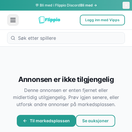
💬 Bli med i Flippio Discord
Bli med →
Logg inn med Vipps
Annonsen er ikke tilgjengelig
Denne annonsen er enten fjernet eller
midlertidig utilgjengelig. Prøv igjen senere, eller
utforsk andre annonser på markedsplassen.
Til markedsplassen
Se auksjoner