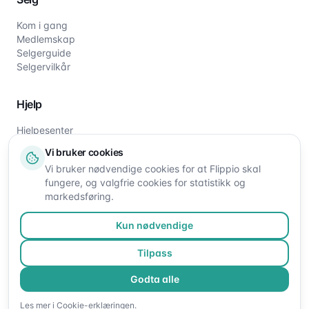
Kom i gang
Medlemskap
Selgerguide
Selgervilkår
Hjelp
Hjelpesenter
Slik fungerer det
Vi bruker cookies
Om oss
Vi bruker nødvendige cookies for at Flippio skal
Kontakt oss
fungere, og valgfrie cookies for statistikk og
markedsføring.
Kun nødvendige
Tilpass
Godta alle
©
2026
Flippio. Alle rettigheter reservert.
Les mer i
Cookie-erklæringen
.