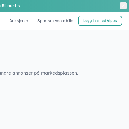
.
Bli med →
Auksjoner
Sportsmemorabilia
Logg inn med Vipps
sk andre annonser på markedsplassen.