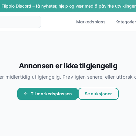
i Flippio Discord – få nyheter, hjelp og vær med å påvirke utviklingen
Markedsplass
Kategorier
Annonsen er ikke tilgjengelig
er midlertidig utilgjengelig. Prøv igjen senere, eller utfor
Til markedsplassen
Se auksjoner