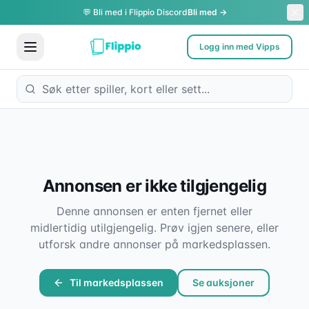
💬 Bli med i Flippio Discord
Bli med →
Logg inn med Vipps
Annonsen er ikke tilgjengelig
Denne annonsen er enten fjernet eller
midlertidig utilgjengelig. Prøv igjen senere, eller
utforsk andre annonser på markedsplassen.
Til markedsplassen
Se auksjoner