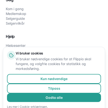
Kom i gang
Medlemskap
Selgerguide
Selgervilkår
Hjelp
Hjelpesenter
Slik fungerer det
Vi bruker cookies
Om oss
Vi bruker nødvendige cookies for at Flippio skal
Kontakt oss
fungere, og valgfrie cookies for statistikk og
markedsføring.
Kun nødvendige
Tilpass
Godta alle
©
2026
Flippio. Alle rettigheter reservert.
Les mer i
Cookie-erklæringen
.