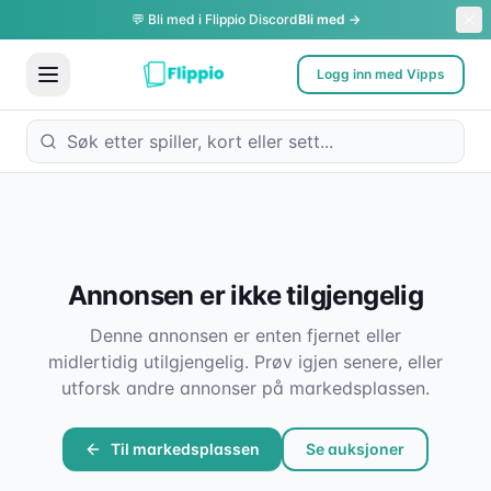
💬 Bli med i Flippio Discord
Bli med →
Logg inn med Vipps
Annonsen er ikke tilgjengelig
Denne annonsen er enten fjernet eller
midlertidig utilgjengelig. Prøv igjen senere, eller
utforsk andre annonser på markedsplassen.
Til markedsplassen
Se auksjoner