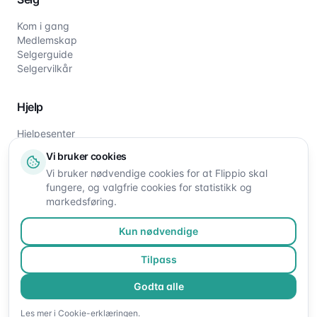
Kom i gang
Medlemskap
Selgerguide
Selgervilkår
Hjelp
Hjelpesenter
Slik fungerer det
Vi bruker cookies
Om oss
Vi bruker nødvendige cookies for at Flippio skal
Kontakt oss
fungere, og valgfrie cookies for statistikk og
markedsføring.
Kun nødvendige
Tilpass
Godta alle
©
2026
Flippio. Alle rettigheter reservert.
Les mer i
Cookie-erklæringen
.