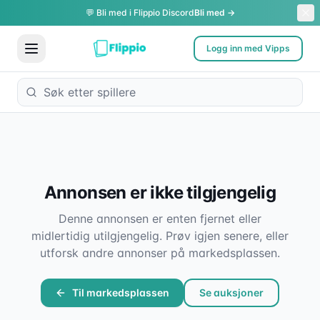
💬 Bli med i Flippio Discord
Bli med →
Logg inn med Vipps
Annonsen er ikke tilgjengelig
Denne annonsen er enten fjernet eller
midlertidig utilgjengelig. Prøv igjen senere, eller
utforsk andre annonser på markedsplassen.
Til markedsplassen
Se auksjoner