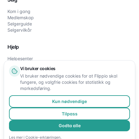
Kom i gang
Medlemskap
Selgerguide
Selgervilkår
Hjelp
Hjelpesenter
Slik fungerer det
Vi bruker cookies
Om oss
Vi bruker nødvendige cookies for at Flippio skal
Kontakt oss
fungere, og valgfrie cookies for statistikk og
markedsføring.
Kun nødvendige
Tilpass
Godta alle
©
2026
Flippio. Alle rettigheter reservert.
Les mer i
Cookie-erklæringen
.