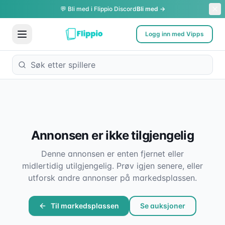
💬 Bli med i Flippio Discord
Bli med →
Logg inn med Vipps
Annonsen er ikke tilgjengelig
Denne annonsen er enten fjernet eller
midlertidig utilgjengelig. Prøv igjen senere, eller
utforsk andre annonser på markedsplassen.
Til markedsplassen
Se auksjoner