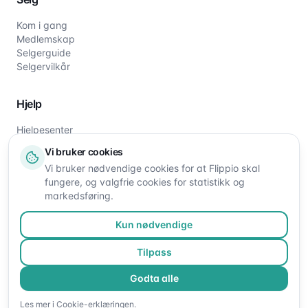
Kom i gang
Medlemskap
Selgerguide
Selgervilkår
Hjelp
Hjelpesenter
Slik fungerer det
Vi bruker cookies
Om oss
Vi bruker nødvendige cookies for at Flippio skal
Kontakt oss
fungere, og valgfrie cookies for statistikk og
markedsføring.
Kun nødvendige
Tilpass
Godta alle
©
2026
Flippio. Alle rettigheter reservert.
Les mer i
Cookie-erklæringen
.