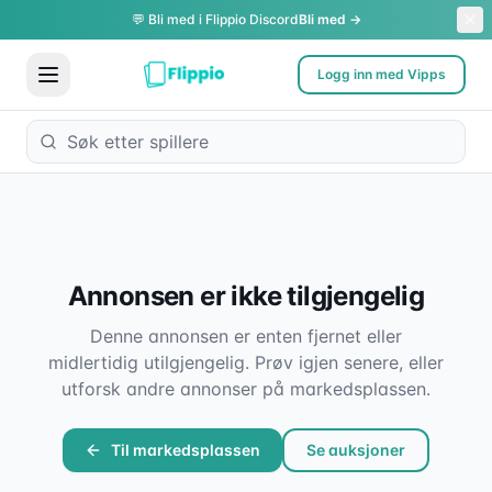
💬 Bli med i Flippio Discord
Bli med →
Logg inn med Vipps
Annonsen er ikke tilgjengelig
Denne annonsen er enten fjernet eller
midlertidig utilgjengelig. Prøv igjen senere, eller
utforsk andre annonser på markedsplassen.
Til markedsplassen
Se auksjoner