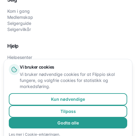
Kom i gang
Medlemskap
Selgerguide
Selgervilkår
Hjelp
Hjelpesenter
Slik fungerer det
Vi bruker cookies
Om oss
Vi bruker nødvendige cookies for at Flippio skal
Kontakt oss
fungere, og valgfrie cookies for statistikk og
markedsføring.
Kun nødvendige
Tilpass
Godta alle
©
2026
Flippio. Alle rettigheter reservert.
Les mer i
Cookie-erklæringen
.