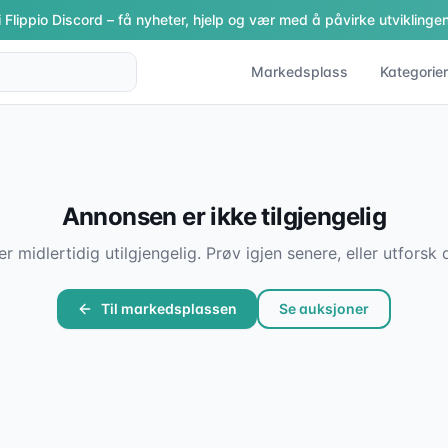
i Flippio Discord – få nyheter, hjelp og vær med å påvirke utviklingen
Markedsplass
Kategorier
Annonsen er ikke tilgjengelig
er midlertidig utilgjengelig. Prøv igjen senere, eller utfor
Til markedsplassen
Se auksjoner