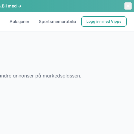
.
Bli med →
Auksjoner
Sportsmemorabilia
Logg inn med Vipps
sk andre annonser på markedsplassen.