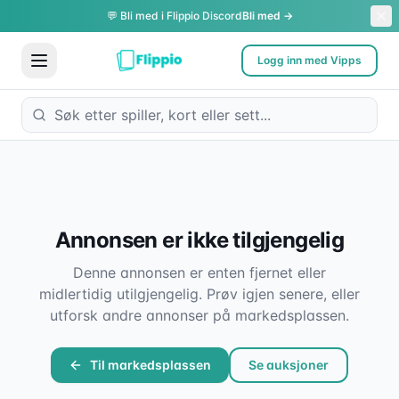
💬 Bli med i Flippio Discord
Bli med →
Logg inn med Vipps
Annonsen er ikke tilgjengelig
Denne annonsen er enten fjernet eller
midlertidig utilgjengelig. Prøv igjen senere, eller
utforsk andre annonser på markedsplassen.
Til markedsplassen
Se auksjoner