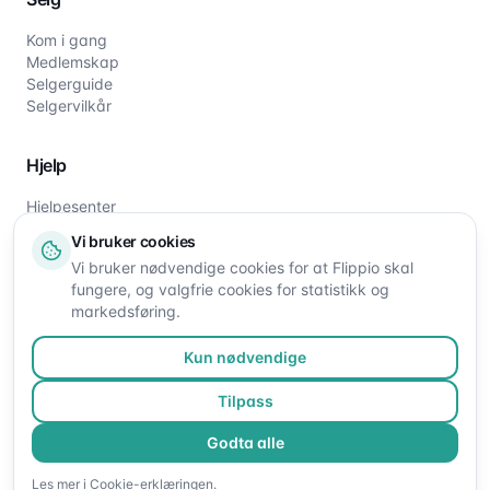
Kom i gang
Medlemskap
Selgerguide
Selgervilkår
Hjelp
Hjelpesenter
Slik fungerer det
Vi bruker cookies
Om oss
Vi bruker nødvendige cookies for at Flippio skal
Kontakt oss
fungere, og valgfrie cookies for statistikk og
markedsføring.
Kun nødvendige
Tilpass
Godta alle
©
2026
Flippio. Alle rettigheter reservert.
Les mer i
Cookie-erklæringen
.