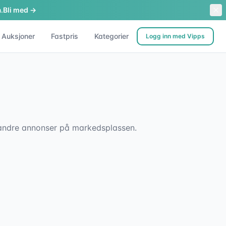
.
Bli med →
Auksjoner
Fastpris
Kategorier
Logg inn med Vipps
sk andre annonser på markedsplassen.