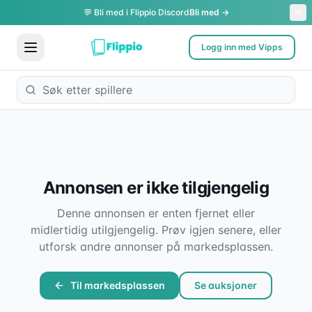
💬 Bli med i Flippio Discord
Bli med →
Logg inn med Vipps
Annonsen er ikke tilgjengelig
Denne annonsen er enten fjernet eller
midlertidig utilgjengelig. Prøv igjen senere, eller
utforsk andre annonser på markedsplassen.
Til markedsplassen
Se auksjoner