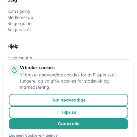
Kom i gang
Medlemskap
Selgerguide
Selgervilkår
Hjelp
Hjelpesenter
Slik fungerer det
Vi bruker cookies
Om oss
Vi bruker nødvendige cookies for at Flippio skal
Kontakt oss
fungere, og valgfrie cookies for statistikk og
markedsføring.
Kun nødvendige
Tilpass
Godta alle
©
2026
Flippio. Alle rettigheter reservert.
Les mer i
Cookie-erklæringen
.