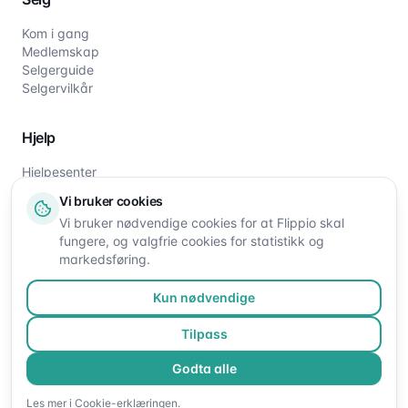
Kom i gang
Medlemskap
Selgerguide
Selgervilkår
Hjelp
Hjelpesenter
Slik fungerer det
Vi bruker cookies
Om oss
Vi bruker nødvendige cookies for at Flippio skal
Kontakt oss
fungere, og valgfrie cookies for statistikk og
markedsføring.
Kun nødvendige
Tilpass
Godta alle
©
2026
Flippio. Alle rettigheter reservert.
Les mer i
Cookie-erklæringen
.