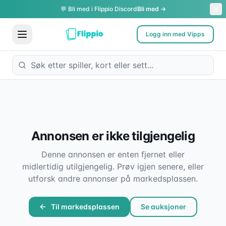
💬 Bli med i Flippio Discord
Bli med →
Logg inn med Vipps
Annonsen er ikke tilgjengelig
Denne annonsen er enten fjernet eller
midlertidig utilgjengelig. Prøv igjen senere, eller
utforsk andre annonser på markedsplassen.
Til markedsplassen
Se auksjoner