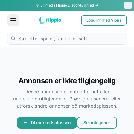
💬 Bli med i Flippio Discord
Bli med →
Logg inn med Vipps
Annonsen er ikke tilgjengelig
Denne annonsen er enten fjernet eller
midlertidig utilgjengelig. Prøv igjen senere, eller
utforsk andre annonser på markedsplassen.
Til markedsplassen
Se auksjoner