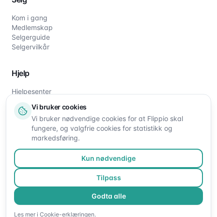
Kom i gang
Medlemskap
Selgerguide
Selgervilkår
Hjelp
Hjelpesenter
Slik fungerer det
Vi bruker cookies
Om oss
Vi bruker nødvendige cookies for at Flippio skal
Kontakt oss
fungere, og valgfrie cookies for statistikk og
markedsføring.
Kun nødvendige
Tilpass
Godta alle
©
2026
Flippio. Alle rettigheter reservert.
Les mer i
Cookie-erklæringen
.