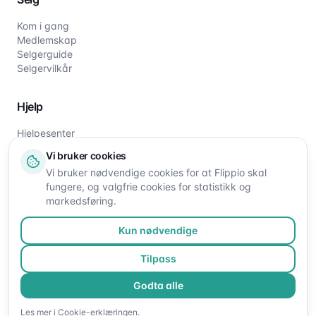
Kom i gang
Medlemskap
Selgerguide
Selgervilkår
Hjelp
Hjelpesenter
Slik fungerer det
Vi bruker cookies
Om oss
Vi bruker nødvendige cookies for at Flippio skal
Kontakt oss
fungere, og valgfrie cookies for statistikk og
markedsføring.
Kun nødvendige
Tilpass
Godta alle
©
2026
Flippio. Alle rettigheter reservert.
Les mer i
Cookie-erklæringen
.