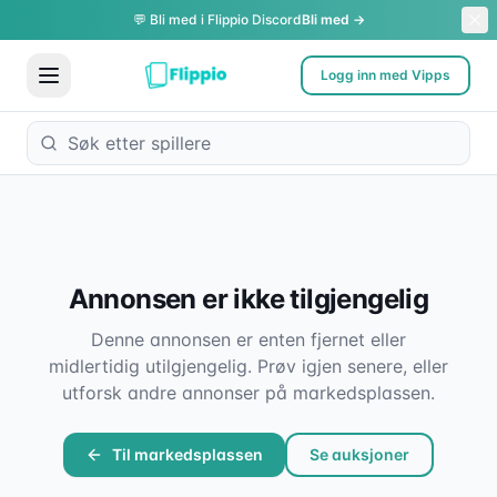
💬 Bli med i Flippio Discord
Bli med →
Logg inn med Vipps
Annonsen er ikke tilgjengelig
Denne annonsen er enten fjernet eller
midlertidig utilgjengelig. Prøv igjen senere, eller
utforsk andre annonser på markedsplassen.
Til markedsplassen
Se auksjoner