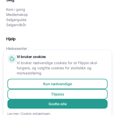
Kom i gang
Medlemskap
Selgerguide
Selgervilkår
Hjelp
Hjelpesenter
Slik fungerer det
Vi bruker cookies
Om oss
Vi bruker nødvendige cookies for at Flippio skal
Kontakt oss
fungere, og valgfrie cookies for statistikk og
markedsføring.
Kun nødvendige
Tilpass
Godta alle
©
2026
Flippio. Alle rettigheter reservert.
Les mer i
Cookie-erklæringen
.