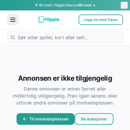
💬 Bli med i Flippio Discord
Bli med →
Logg inn med Vipps
Annonsen er ikke tilgjengelig
Denne annonsen er enten fjernet eller
midlertidig utilgjengelig. Prøv igjen senere, eller
utforsk andre annonser på markedsplassen.
Til markedsplassen
Se auksjoner