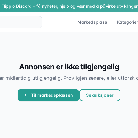
i Flippio Discord – få nyheter, hjelp og vær med å påvirke utviklingen
Markedsplass
Kategorier
Annonsen er ikke tilgjengelig
er midlertidig utilgjengelig. Prøv igjen senere, eller utfor
Til markedsplassen
Se auksjoner