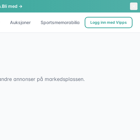
.
Bli med →
Auksjoner
Sportsmemorabilia
Logg inn med Vipps
sk andre annonser på markedsplassen.