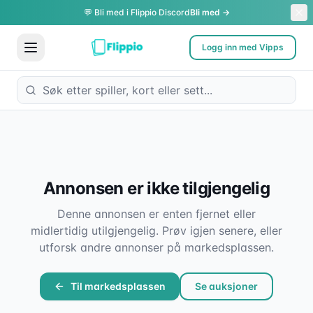
💬 Bli med i Flippio Discord
Bli med →
Logg inn med Vipps
Annonsen er ikke tilgjengelig
Denne annonsen er enten fjernet eller
midlertidig utilgjengelig. Prøv igjen senere, eller
utforsk andre annonser på markedsplassen.
Til markedsplassen
Se auksjoner