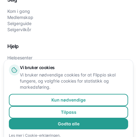
Kom i gang
Medlemskap
Selgerguide
Selgervilkår
Hjelp
Hjelpesenter
Slik fungerer det
Vi bruker cookies
Om oss
Vi bruker nødvendige cookies for at Flippio skal
Kontakt oss
fungere, og valgfrie cookies for statistikk og
markedsføring.
Kun nødvendige
Tilpass
Godta alle
©
2026
Flippio. Alle rettigheter reservert.
Les mer i
Cookie-erklæringen
.