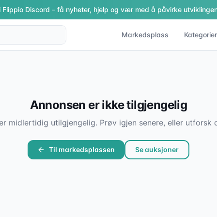
i Flippio Discord – få nyheter, hjelp og vær med å påvirke utviklingen
Markedsplass
Kategorier
Annonsen er ikke tilgjengelig
er midlertidig utilgjengelig. Prøv igjen senere, eller utfor
Til markedsplassen
Se auksjoner