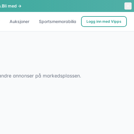
.
Bli med →
Auksjoner
Sportsmemorabilia
Logg inn med Vipps
sk andre annonser på markedsplassen.