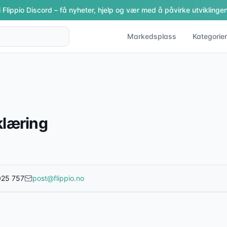
i Flippio Discord – få nyheter, hjelp og vær med å påvirke utviklingen
Markedsplass
Kategorier
klæring
025 757
post@flippio.no