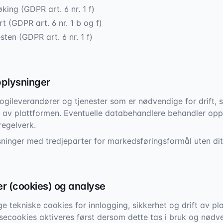
øking (GDPR art. 6 nr. 1 f)
 (GDPR art. 6 nr. 1 b og f)
sten (GDPR art. 6 nr. 1 f)
pplysninger
ogileverandører og tjenester som er nødvendige for drift, s
g av plattformen. Eventuelle databehandlere behandler op
regelverk.
sninger med tredjeparter for markedsføringsformål uten di
er (cookies) og analyse
e tekniske cookies for innlogging, sikkerhet og drift av pl
ecookies aktiveres først dersom dette tas i bruk og nødv