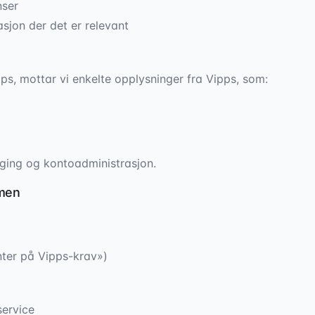
nser
asjon der det er relevant
ps, mottar vi enkelte opplysninger fra Vipps, som:
gging og kontoadministrasjon.
rmen
nter på Vipps-krav»)
service